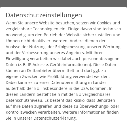
Datenschutzeinstellungen
Wenn Sie unsere Website besuchen, setzen wir Cookies und
MENU
vergleichbare Technologien ein. Einige davon sind technisch
notwendig, um den Betrieb der Website sicherzustellen und
können nicht deaktiviert werden. Andere dienen der
Be­nut­zer­an­meldung
Analyse der Nutzung, der Erfolgsmessung unserer Werbung
und der Verbesserung unseres Angebots. Mit Ihrer
Bitte geben Sie Ihren Benutzernamen und Ihr Passwort ein,
Einwilligung verarbeiten wir dabei auch personenbezogene
Daten (z. B. IP-Adresse, Geräteinformationen). Diese Daten
um sich an der Website anzumelden.
können an Drittanbieter übermittelt und dort ggf. zu
Anmelden
eigenen Zwecken wie Profilbildung verwendet werden.
Dabei kann es zu einer Datenübermittlung in Länder
außerhalb der EU, insbesondere in die USA, kommen. In
diesen Ländern besteht kein mit der EU vergleichbares
Benutzername:
Datenschutzniveau. Es besteht das Risiko, dass Behörden
auf Ihre Daten zugreifen und diese zu Überwachungs- oder
Kontrollzwecken verarbeiten. Weitere Informationen finden
Passwort:
Sie in unserer Datenschutzerklärung.